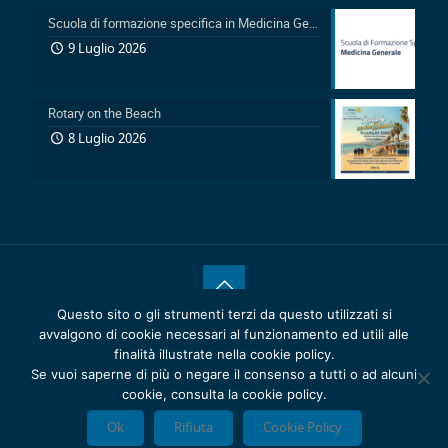
Scuola di formazione specifica in Medicina Generale 2026-2029: Pubblicazione avviso accesso in sovrannumero legge 401/2000 e avviso accesso degli Ufficiali Medici
9 Luglio 2026
Rotary on the Beach
8 Luglio 2026
Questo sito o gli strumenti terzi da questo utilizzati si
® 2020 Copyrights.
Reattiva >
Ordine dei Medici Chirurghi e
avvalgono di cookie necessari al funzionamento ed utili alle
degli Odontoiatri della Provincia di Catania - C.F. 80011920875 -
finalità illustrate nella cookie policy.
Privacy Policy
-
Cookie Policy
Se vuoi saperne di più o negare il consenso a tutti o ad alcuni
cookie, consulta la cookie policy.
Feedback Accessibilità
-
Dichiarazione di accessibilità
Ok
Rifiuta
Cookie Policy