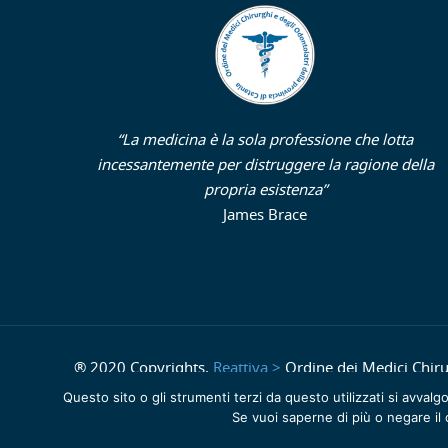
“La medicina è la sola professione che lotta
incessantemente per distruggere la ragione della
propria esistenza”
James Brace
® 2020 Copyrights.
Reattiva >
Ordine dei Medici Chirur
Questo sito o gli strumenti terzi da questo utilizzati si avvalgo
Se vuoi saperne di più o negare il 
Feedback Accessibilità
-
Dichiarazione di accessibilità