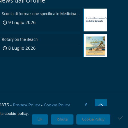
News dall’Ordine
Scuola di formazione specifica in Medicina Generale 2026-2029: Pubblicazione avviso accesso in sovrannumero legge 401/2000 e avviso accesso degli Ufficiali Medici
9 Luglio 2026
Rotary on the Beach
8 Luglio 2026
20875 -
Privacy Policy
-
Cookie Policy
lla cookie policy.
Ok
Rifiuta
Cookie Policy