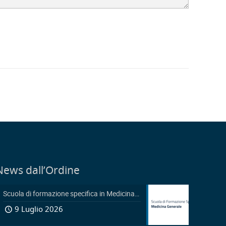
News dall’Ordine
Scuola di formazione specifica in Medicina Generale 2026-2029: Pubblicazione avviso accesso in sovrannumero legge 401/2000 e avviso accesso degli Ufficiali Medici
9 Luglio 2026