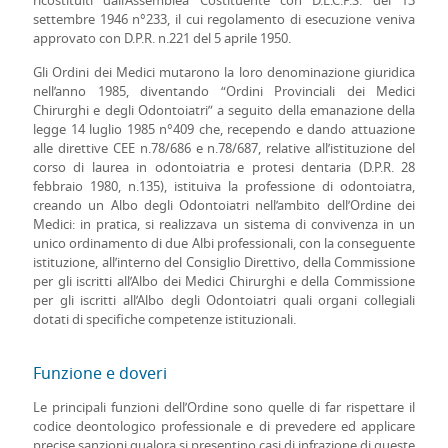
ricostituiti dall’Assemblea Costituente con D.L.C.P.S. del 13
settembre 1946 n°233, il cui regolamento di esecuzione veniva
approvato con D.P.R. n.221 del 5 aprile 1950.
Gli Ordini dei Medici mutarono la loro denominazione giuridica
nell’anno 1985, diventando “Ordini Provinciali dei Medici
Chirurghi e degli Odontoiatri” a seguito della emanazione della
legge 14 luglio 1985 n°409 che, recependo e dando attuazione
alle direttive CEE n.78/686 e n.78/687, relative all’istituzione del
corso di laurea in odontoiatria e protesi dentaria (D.P.R. 28
febbraio 1980, n.135), istituiva la professione di odontoiatra,
creando un Albo degli Odontoiatri nell’ambito dell’Ordine dei
Medici: in pratica, si realizzava un sistema di convivenza in un
unico ordinamento di due Albi professionali, con la conseguente
istituzione, all’interno del Consiglio Direttivo, della Commissione
per gli iscritti all’Albo dei Medici Chirurghi e della Commissione
per gli iscritti all’Albo degli Odontoiatri quali organi collegiali
dotati di specifiche competenze istituzionali.
Funzione e doveri
Le principali funzioni dell’Ordine sono quelle di far rispettare il
codice deontologico professionale e di prevedere ed applicare
precise sanzioni qualora si presentino casi di infrazione di queste