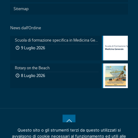
Sitemap
News dall’Ordine
Scuola di formazione specifica in Medicina Generale 2026-2029: Pubblicazione avviso accesso in sovrannumero legge 401/2000 e avviso accesso degli Ufficiali Medici
9 Luglio 2026
Rotary on the Beach
8 Luglio 2026
Questo sito o gli strumenti terzi da questo utilizzati si
® 2020 Copyrights.
Reattiva >
Ordine dei Medici Chirurghi e
avvalgono di cookie necessari al funzionamento ed utili alle