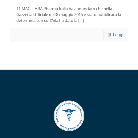
11 MAG – HRA Pharma Italia ha annunciato che nella
Gazzetta Ufficiale dell‘8 maggio 2015 è stato pubblicato la
determina con cui l’Aifa ha dato la
[…]
Leggi