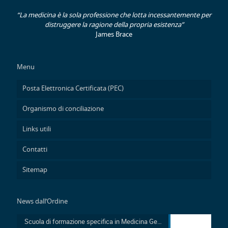
“La medicina è la sola professione che lotta incessantemente per
distruggere la ragione della propria esistenza”
James Brace
Menu
Posta Elettronica Certificata (PEC)
Organismo di conciliazione
Links utili
Contatti
Sitemap
News dall’Ordine
Scuola di formazione specifica in Medicina Generale 2026-2029: Pubblicazione avviso accesso in sovrannumero legge 401/2000 e avviso accesso degli Ufficiali Medici