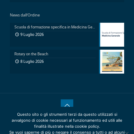
News dall’Ordine
Scuola di formazione specifica in Medicina Generale 2026-2029: Pubblicazione avviso accesso in sovrannumero legge 401/2000 e avviso accesso degli Ufficiali Medici
9 Luglio 2026
Rotary on the Beach
8 Luglio 2026
Questo sito o gli strumenti terzi da questo utilizzati si
® 2020 Copyrights.
Reattiva >
Ordine dei Medici Chirurghi e
avvalgono di cookie necessari al funzionamento ed utili alle
degli Odontoiatri della Provincia di Catania - C.F. 80011920875 -
finalità illustrate nella cookie policy.
Privacy Policy
-
Cookie Policy
Se vuoi saperne di più o negare il consenso a tutti o ad alcuni