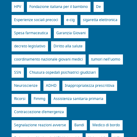
HPV
Fondazione italiana per il bambino
De
Esperienze sociali precoci
e-cig
sigaretta elettronica
Spesa farmaceutica
Garanzia Giovani
decreto legislativo
Diritto alla salute
coordinamento nazionale giovani medici
tumori nell'uomo
SSN
Chiusura ospedali psichiatrici giudiziari
Neuroscienze
ADHD
Inappropriatezza prescrittiva
Ricorsi
Fimmg
Assistenza sanitaria primaria
Contraccezione d'emergenza
Segnalazione reazioni avverse
Bandi
Medico di bordo