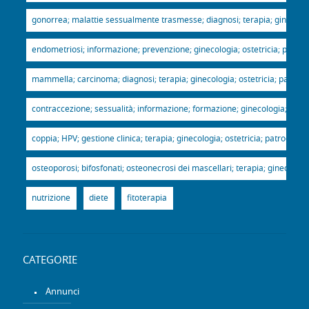
gonorrea; malattie sessualmente trasmesse; diagnosi; terapia; ginecologia
endometriosi; informazione; prevenzione; ginecologia; ostetricia; patroci
mammella; carcinoma; diagnosi; terapia; ginecologia; ostetricia; patrocin
contraccezione; sessualità; informazione; formazione; ginecologia; ostetr
coppia; HPV; gestione clinica; terapia; ginecologia; ostetricia; patrocinio
osteoporosi; bifosfonati; osteonecrosi dei mascellari; terapia; ginecologia
nutrizione
diete
fitoterapia
CATEGORIE
Annunci