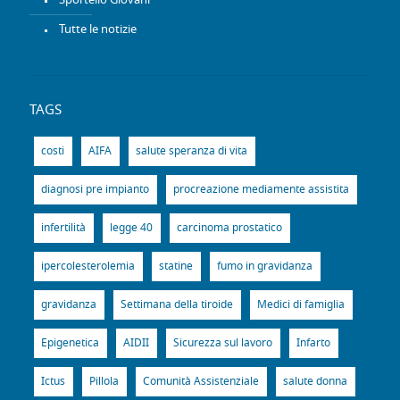
Sportello Giovani
Tutte le notizie
TAGS
costi
AIFA
salute speranza di vita
diagnosi pre impianto
procreazione mediamente assistita
infertilità
legge 40
carcinoma prostatico
ipercolesterolemia
statine
fumo in gravidanza
gravidanza
Settimana della tiroide
Medici di famiglia
Epigenetica
AIDII
Sicurezza sul lavoro
Infarto
Ictus
Pillola
Comunità Assistenziale
salute donna