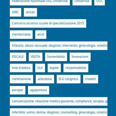
Federazione Nazionale UGL Università
Università
UGL
AIRC
lancet
Concorso accesso scuole di specializzazione 2015
meritocrazia
alcol
infanzia; abuso sessuale; diagnosi; intervento; ginecologia; ostetricia; p
FISCALE
VISITA
Sostenibilità
Innovazioni
liste d'attesa
SLA
legale
responsabilità
rianimazione
anestesia
ICU congress
modelli
europei
agopuntura
comunicazione; relazione medico-paziente; compliance; terapia; ginecologi
infertilità; uomo; donna; diagnosi; counselling; ginecologia; ostetricia; p