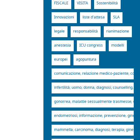
FISCALE
VISITA
Sostenibilità
Innovazioni
liste d'attesa
SLA
legale
responsabilità
rianimazione
anestesia
ICU congress
modelli
europei
agopuntura
comunicazione; relazione medico-paziente; complian
infertilità; uomo; donna; diagnosi; counselling; gi
gonorrea; malattie sessualmente trasmesse; diagnos
endometriosi; informazione; prevenzione; ginecolog
mammella; carcinoma; diagnosi; terapia; ginecologi