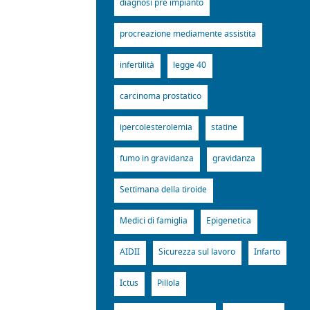
diagnosi pre impianto
procreazione mediamente assistita
infertilità
legge 40
carcinoma prostatico
ipercolesterolemia
statine
fumo in gravidanza
gravidanza
Settimana della tiroide
Medici di famiglia
Epigenetica
AIDII
Sicurezza sul lavoro
Infarto
Ictus
Pillola