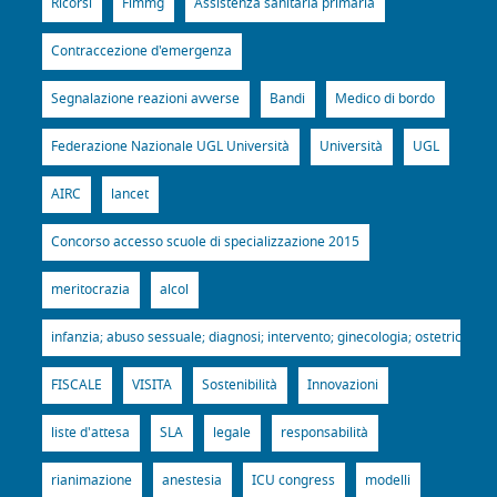
Ricorsi
Fimmg
Assistenza sanitaria primaria
Contraccezione d'emergenza
Segnalazione reazioni avverse
Bandi
Medico di bordo
Federazione Nazionale UGL Università
Università
UGL
AIRC
lancet
Concorso accesso scuole di specializzazione 2015
meritocrazia
alcol
infanzia; abuso sessuale; diagnosi; intervento; ginecologia; ostetricia; p
FISCALE
VISITA
Sostenibilità
Innovazioni
liste d'attesa
SLA
legale
responsabilità
rianimazione
anestesia
ICU congress
modelli