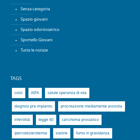
Senza categoria
Spazio giovani
Spazio odontoiatrico
Sportello Giovani
Tutte le notizie
TAGS
costi
AIFA
salute speranza di vita
diagnosi pre impianto
procreazione mediamente assistita
infertilità
legge 40
carcinoma prostatico
ipercolesterolemia
statine
fumo in gravidanza