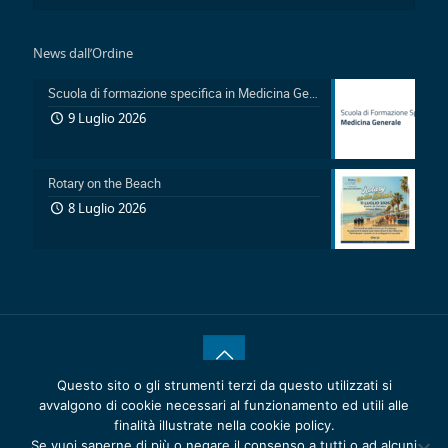
News dall’Ordine
Scuola di formazione specifica in Medicina Generale 2026-2029: Pubblicazione avviso accesso in sovrannumero legge 401/2000 e avviso accesso degli Ufficiali Medici
9 Luglio 2026
Rotary on the Beach
8 Luglio 2026
Questo sito o gli strumenti terzi da questo utilizzati si
® 2020 Copyrights.
Reattiva >
Ordine dei Medici Chirurghi e
avvalgono di cookie necessari al funzionamento ed utili alle
degli Odontoiatri della Provincia di Catania - C.F. 80011920875 -
finalità illustrate nella cookie policy.
Privacy Policy
-
Cookie Policy
Se vuoi saperne di più o negare il consenso a tutti o ad alcuni