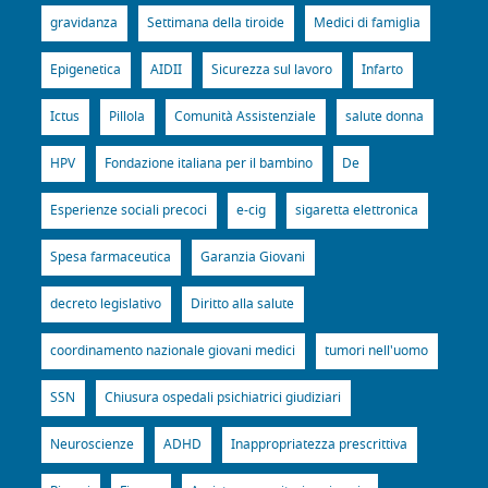
gravidanza
Settimana della tiroide
Medici di famiglia
Epigenetica
AIDII
Sicurezza sul lavoro
Infarto
Ictus
Pillola
Comunità Assistenziale
salute donna
HPV
Fondazione italiana per il bambino
De
Esperienze sociali precoci
e-cig
sigaretta elettronica
Spesa farmaceutica
Garanzia Giovani
decreto legislativo
Diritto alla salute
coordinamento nazionale giovani medici
tumori nell'uomo
SSN
Chiusura ospedali psichiatrici giudiziari
Neuroscienze
ADHD
Inappropriatezza prescrittiva