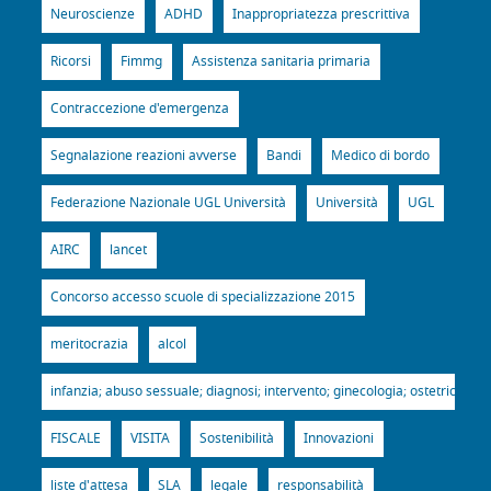
Neuroscienze
ADHD
Inappropriatezza prescrittiva
Ricorsi
Fimmg
Assistenza sanitaria primaria
Contraccezione d'emergenza
Segnalazione reazioni avverse
Bandi
Medico di bordo
Federazione Nazionale UGL Università
Università
UGL
AIRC
lancet
Concorso accesso scuole di specializzazione 2015
meritocrazia
alcol
infanzia; abuso sessuale; diagnosi; intervento; ginecologia; ostetricia; p
FISCALE
VISITA
Sostenibilità
Innovazioni
liste d'attesa
SLA
legale
responsabilità