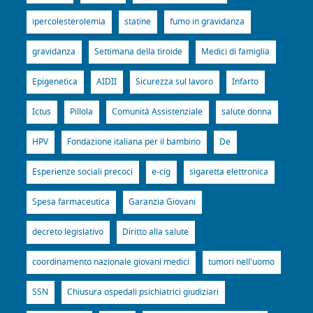
ipercolesterolemia
statine
fumo in gravidanza
gravidanza
Settimana della tiroide
Medici di famiglia
Epigenetica
AIDII
Sicurezza sul lavoro
Infarto
Ictus
Pillola
Comunità Assistenziale
salute donna
HPV
Fondazione italiana per il bambino
De
Esperienze sociali precoci
e-cig
sigaretta elettronica
Spesa farmaceutica
Garanzia Giovani
decreto legislativo
Diritto alla salute
coordinamento nazionale giovani medici
tumori nell'uomo
SSN
Chiusura ospedali psichiatrici giudiziari