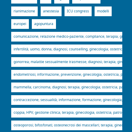
rianimazione
anestesia
ICU congress
modelli
europei
agopuntura
comunicazione; relazione medico-paziente; compliance; terapia; ginecologi
infertilità; uomo; donna; diagnosi; counselling; ginecologia; ostetricia; p
gonorrea; malattie sessualmente trasmesse; diagnosi; terapia; ginecologia
endometriosi; informazione; prevenzione; ginecologia; ostetricia; patroci
mammella; carcinoma; diagnosi; terapia; ginecologia; ostetricia; patrocin
contraccezione; sessualità; informazione; formazione; ginecologia; ostetr
coppia; HPV; gestione clinica; terapia; ginecologia; ostetricia; patrocinio
osteoporosi; bifosfonati; osteonecrosi dei mascellari; terapia; ginecologia