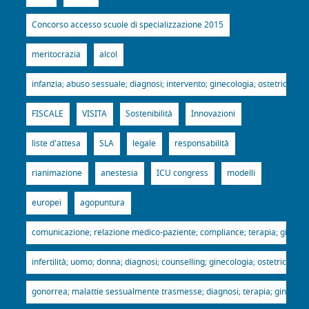
Concorso accesso scuole di specializzazione 2015
meritocrazia
alcol
infanzia; abuso sessuale; diagnosi; intervento; ginecologia; ostetricia; p
FISCALE
VISITA
Sostenibilità
Innovazioni
liste d'attesa
SLA
legale
responsabilità
rianimazione
anestesia
ICU congress
modelli
europei
agopuntura
comunicazione; relazione medico-paziente; compliance; terapia; ginecologi
infertilità; uomo; donna; diagnosi; counselling; ginecologia; ostetricia; p
gonorrea; malattie sessualmente trasmesse; diagnosi; terapia; ginecologia