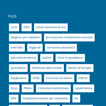
TAGS
costi
AIFA
salute speranza di vita
diagnosi pre impianto
procreazione mediamente assistita
infertilità
legge 40
carcinoma prostatico
ipercolesterolemia
statine
fumo in gravidanza
gravidanza
Settimana della tiroide
Medici di famiglia
Epigenetica
AIDII
Sicurezza sul lavoro
Infarto
Ictus
Pillola
Comunità Assistenziale
salute donna
HPV
Fondazione italiana per il bambino
De