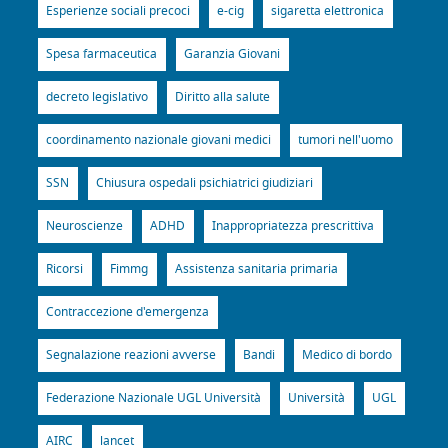
Esperienze sociali precoci
e-cig
sigaretta elettronica
Spesa farmaceutica
Garanzia Giovani
decreto legislativo
Diritto alla salute
coordinamento nazionale giovani medici
tumori nell'uomo
SSN
Chiusura ospedali psichiatrici giudiziari
Neuroscienze
ADHD
Inappropriatezza prescrittiva
Ricorsi
Fimmg
Assistenza sanitaria primaria
Contraccezione d'emergenza
Segnalazione reazioni avverse
Bandi
Medico di bordo
Federazione Nazionale UGL Università
Università
UGL
AIRC
lancet