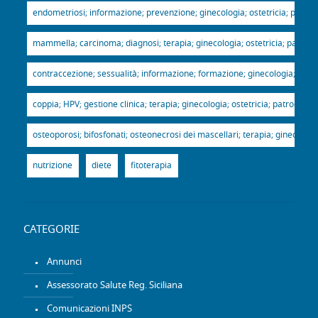
endometriosi; informazione; prevenzione; ginecologia; ostetricia; patroci
mammella; carcinoma; diagnosi; terapia; ginecologia; ostetricia; patrocin
contraccezione; sessualità; informazione; formazione; ginecologia; ostetr
coppia; HPV; gestione clinica; terapia; ginecologia; ostetricia; patrocinio
osteoporosi; bifosfonati; osteonecrosi dei mascellari; terapia; ginecologia
nutrizione
diete
fitoterapia
CATEGORIE
Annunci
Assessorato Salute Reg. Siciliana
Comunicazioni INPS