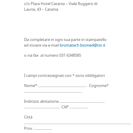
c/o Plaza Hotel Catania – Viale Ruggero di
Lauria, 43 – Catania
Da completare in ogni sua parte in stampatello
ed inviare via e-mail
bromatech.biomed@tin.it
o via fax al numero 031 6348585
I campi contrassegnati con * sono obbligatori
Nome* ………………………………………….. Cognome*
…………………………………………………..
Indirizzo abitazione………………………………………..
……………………………… CAP ……………….
Città
………………………………………………………………………………………………
Prov. ………………