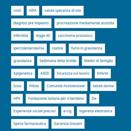
costi
AIFA
salute speranza di vita
diagnosi pre impianto
procreazione mediamente assistita
infertilità
legge 40
carcinoma prostatico
ipercolesterolemia
statine
fumo in gravidanza
gravidanza
Settimana della tiroide
Medici di famiglia
Epigenetica
AIDII
Sicurezza sul lavoro
Infarto
Ictus
Pillola
Comunità Assistenziale
salute donna
HPV
Fondazione italiana per il bambino
De
Esperienze sociali precoci
e-cig
sigaretta elettronica
Spesa farmaceutica
Garanzia Giovani