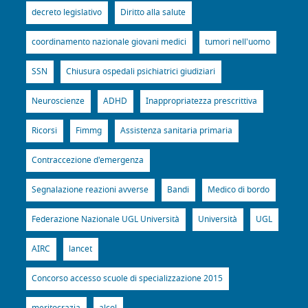
decreto legislativo
Diritto alla salute
coordinamento nazionale giovani medici
tumori nell'uomo
SSN
Chiusura ospedali psichiatrici giudiziari
Neuroscienze
ADHD
Inappropriatezza prescrittiva
Ricorsi
Fimmg
Assistenza sanitaria primaria
Contraccezione d'emergenza
Segnalazione reazioni avverse
Bandi
Medico di bordo
Federazione Nazionale UGL Università
Università
UGL
AIRC
lancet
Concorso accesso scuole di specializzazione 2015
meritocrazia
alcol