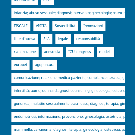
infanzia; abuso sessuale; diagnosi; intervento; ginecologia; ostetricia; p
FISCALE
VISITA
Sostenibilità
Innovazioni
liste d'attesa
SLA
legale
responsabilità
rianimazione
anestesia
ICU congress
modelli
europei
agopuntura
comunicazione; relazione medico-paziente; compliance; terapia; ginecologi
infertilità; uomo; donna; diagnosi; counselling; ginecologia; ostetricia; p
gonorrea; malattie sessualmente trasmesse; diagnosi; terapia; ginecologia
endometriosi; informazione; prevenzione; ginecologia; ostetricia; patroci
mammella; carcinoma; diagnosi; terapia; ginecologia; ostetricia; patrocin