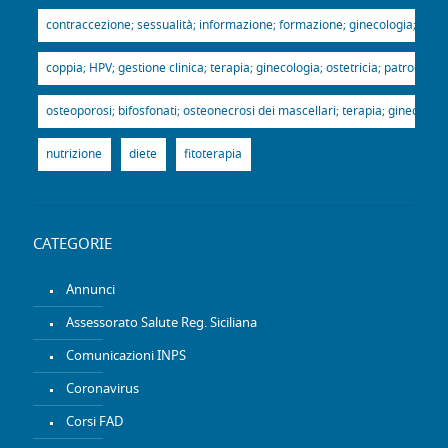
contraccezione; sessualità; informazione; formazione; ginecologia; ostetr
coppia; HPV; gestione clinica; terapia; ginecologia; ostetricia; patrocinio
osteoporosi; bifosfonati; osteonecrosi dei mascellari; terapia; ginecologia
nutrizione
diete
fitoterapia
CATEGORIE
Annunci
Assessorato Salute Reg. Siciliana
Comunicazioni INPS
Coronavirus
Corsi FAD