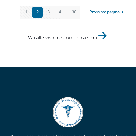
1
2
3
4
...
30
Prossima pagina
Vai alle vecchie comunicazioni