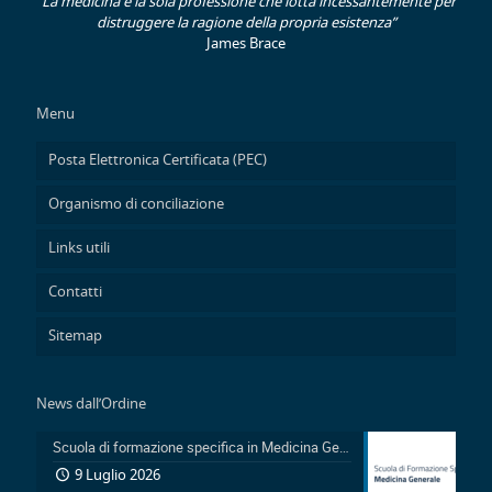
“La medicina è la sola professione che lotta incessantemente per
distruggere la ragione della propria esistenza”
James Brace
Menu
Posta Elettronica Certificata (PEC)
Organismo di conciliazione
Links utili
Contatti
Sitemap
News dall’Ordine
Scuola di formazione specifica in Medicina Generale 2026-2029: Pubblicazione avviso accesso in sovrannumero legge 401/2000 e avviso accesso degli Ufficiali Medici
9 Luglio 2026