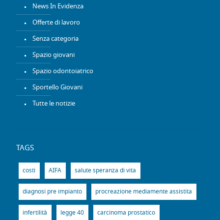
News In Evidenza
Offerte di lavoro
Senza categoria
Spazio giovani
Spazio odontoiatrico
Sportello Giovani
Tutte le notizie
TAGS
costi
AIFA
salute speranza di vita
diagnosi pre impianto
procreazione mediamente assistita
infertilità
legge 40
carcinoma prostatico