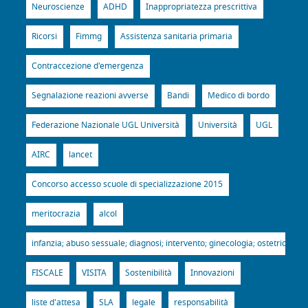
Neuroscienze
ADHD
Inappropriatezza prescrittiva
Ricorsi
Fimmg
Assistenza sanitaria primaria
Contraccezione d'emergenza
Segnalazione reazioni avverse
Bandi
Medico di bordo
Federazione Nazionale UGL Università
Università
UGL
AIRC
lancet
Concorso accesso scuole di specializzazione 2015
meritocrazia
alcol
infanzia; abuso sessuale; diagnosi; intervento; ginecologia; ostetricia; p
FISCALE
VISITA
Sostenibilità
Innovazioni
liste d'attesa
SLA
legale
responsabilità