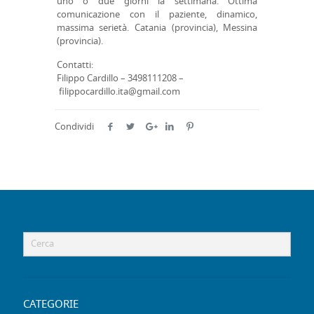
uno o due giorni la settimana. Ottima
comunicazione con il paziente, dinamico,
massima serietà. Catania (provincia), Messina
(provincia).
Contatti:
Filippo Cardillo – 3498111208 –
filippocardillo.ita@gmail.com
Condividi
CATEGORIE