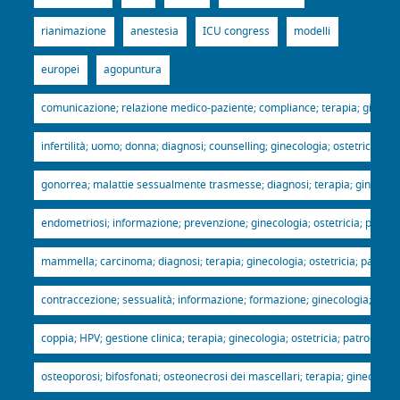
rianimazione
anestesia
ICU congress
modelli
europei
agopuntura
comunicazione; relazione medico-paziente; compliance; terapia; ginecologi
infertilità; uomo; donna; diagnosi; counselling; ginecologia; ostetricia; p
gonorrea; malattie sessualmente trasmesse; diagnosi; terapia; ginecologia
endometriosi; informazione; prevenzione; ginecologia; ostetricia; patroci
mammella; carcinoma; diagnosi; terapia; ginecologia; ostetricia; patrocin
contraccezione; sessualità; informazione; formazione; ginecologia; ostetr
coppia; HPV; gestione clinica; terapia; ginecologia; ostetricia; patrocinio
osteoporosi; bifosfonati; osteonecrosi dei mascellari; terapia; ginecologia