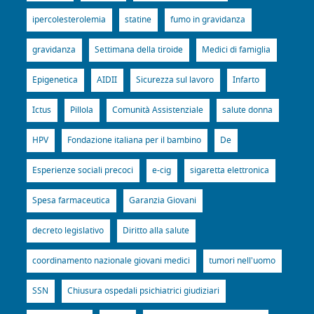
ipercolesterolemia
statine
fumo in gravidanza
gravidanza
Settimana della tiroide
Medici di famiglia
Epigenetica
AIDII
Sicurezza sul lavoro
Infarto
Ictus
Pillola
Comunità Assistenziale
salute donna
HPV
Fondazione italiana per il bambino
De
Esperienze sociali precoci
e-cig
sigaretta elettronica
Spesa farmaceutica
Garanzia Giovani
decreto legislativo
Diritto alla salute
coordinamento nazionale giovani medici
tumori nell'uomo
SSN
Chiusura ospedali psichiatrici giudiziari