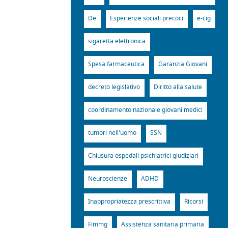
De
Esperienze sociali precoci
e-cig
sigaretta elettronica
Spesa farmaceutica
Garanzia Giovani
decreto legislativo
Diritto alla salute
coordinamento nazionale giovani medici
tumori nell'uomo
SSN
Chiusura ospedali psichiatrici giudiziari
Neuroscienze
ADHD
Inappropriatezza prescrittiva
Ricorsi
Fimmg
Assistenza sanitaria primaria