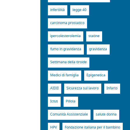
infertilità
legge 40
carcinoma prostatico
ipercolesterolemia
statine
fumo in gravidanza
gravidanza
Settimana della tiroide
Medici di famiglia
Epigenetica
AIDII
Sicurezza sul lavoro
Infarto
Ictus
Pillola
Comunità Assistenziale
salute donna
HPV
Fondazione italiana per il bambino