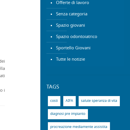
Offerte di lavoro
Senza categoria
Spazio giovani
Spazio odontoiatrico
Sportello Giovani
Tutte le notizie
dei
lla
ati
TAGS
o i
costi
AIFA
salute speranza di vita
diagnosi pre impianto
procreazione mediamente assistita