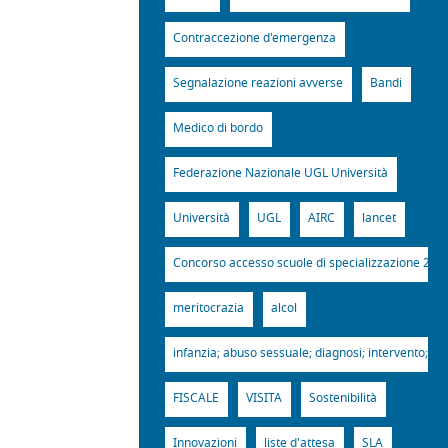
Contraccezione d'emergenza
Segnalazione reazioni avverse
Bandi
Medico di bordo
Federazione Nazionale UGL Università
Università
UGL
AIRC
lancet
Concorso accesso scuole di specializzazione 201
meritocrazia
alcol
infanzia; abuso sessuale; diagnosi; intervento; gin
FISCALE
VISITA
Sostenibilità
Innovazioni
liste d'attesa
SLA