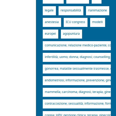
legale
responsabilità
rianimazione
anestesia
ICU congress
modelli
europei
agopuntura
comunicazione; relazione medico-paziente; complian
infertilità; uomo; donna; diagnosi; counselling; gi
gonorrea; malattie sessualmente trasmesse; diagnos
endometriosi; informazione; prevenzione; ginecolog
mammella; carcinoma; diagnosi; terapia; ginecologi
contraccezione; sessualità; informazione; formazio
coppia; HPV; gestione clinica; terapia; ginecologia