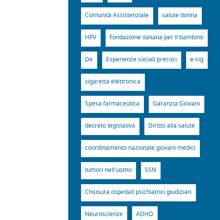
Comunità Assistenziale
salute donna
HPV
Fondazione italiana per il bambino
De
Esperienze sociali precoci
e-cig
sigaretta elettronica
Spesa farmaceutica
Garanzia Giovani
decreto legislativo
Diritto alla salute
coordinamento nazionale giovani medici
tumori nell'uomo
SSN
Chiusura ospedali psichiatrici giudiziari
Neuroscienze
ADHD