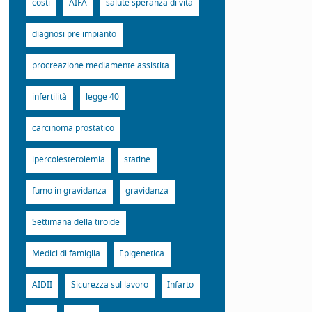
costi
AIFA
salute speranza di vita
diagnosi pre impianto
procreazione mediamente assistita
infertilità
legge 40
carcinoma prostatico
ipercolesterolemia
statine
fumo in gravidanza
gravidanza
Settimana della tiroide
Medici di famiglia
Epigenetica
AIDII
Sicurezza sul lavoro
Infarto