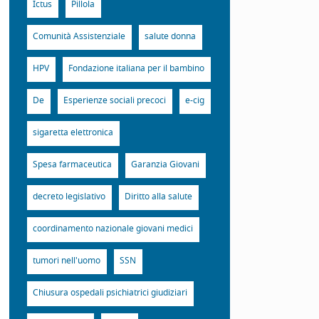
Ictus
Pillola
Comunità Assistenziale
salute donna
HPV
Fondazione italiana per il bambino
De
Esperienze sociali precoci
e-cig
sigaretta elettronica
Spesa farmaceutica
Garanzia Giovani
decreto legislativo
Diritto alla salute
coordinamento nazionale giovani medici
tumori nell'uomo
SSN
Chiusura ospedali psichiatrici giudiziari