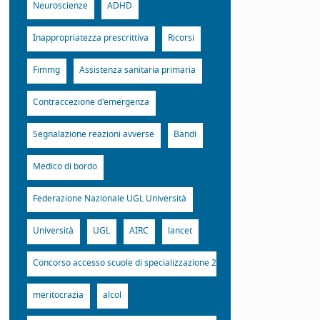
Neuroscienze
ADHD
Inappropriatezza prescrittiva
Ricorsi
Fimmg
Assistenza sanitaria primaria
Contraccezione d'emergenza
Segnalazione reazioni avverse
Bandi
Medico di bordo
Federazione Nazionale UGL Università
Università
UGL
AIRC
lancet
Concorso accesso scuole di specializzazione 2015
meritocrazia
alcol