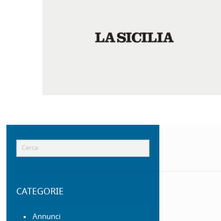
Domenico Sanfilippo
Editore Società per
Azioni
[…]
CATEGORIE
Annunci