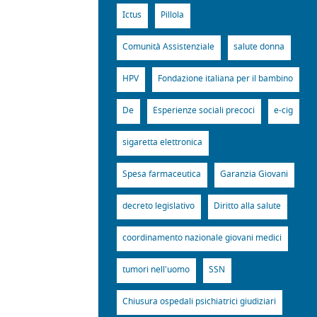
Ictus
Pillola
Comunità Assistenziale
salute donna
HPV
Fondazione italiana per il bambino
De
Esperienze sociali precoci
e-cig
sigaretta elettronica
Spesa farmaceutica
Garanzia Giovani
decreto legislativo
Diritto alla salute
coordinamento nazionale giovani medici
tumori nell'uomo
SSN
Chiusura ospedali psichiatrici giudiziari