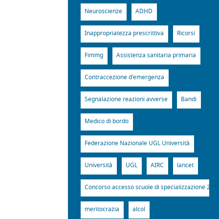
Neuroscienze
ADHD
Inappropriatezza prescrittiva
Ricorsi
Fimmg
Assistenza sanitaria primaria
Contraccezione d'emergenza
Segnalazione reazioni avverse
Bandi
Medico di bordo
Federazione Nazionale UGL Università
Università
UGL
AIRC
lancet
Concorso accesso scuole di specializzazione 201
meritocrazia
alcol