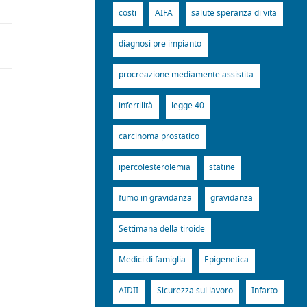
costi
AIFA
salute speranza di vita
diagnosi pre impianto
procreazione mediamente assistita
infertilità
legge 40
carcinoma prostatico
ipercolesterolemia
statine
fumo in gravidanza
gravidanza
Settimana della tiroide
Medici di famiglia
Epigenetica
AIDII
Sicurezza sul lavoro
Infarto