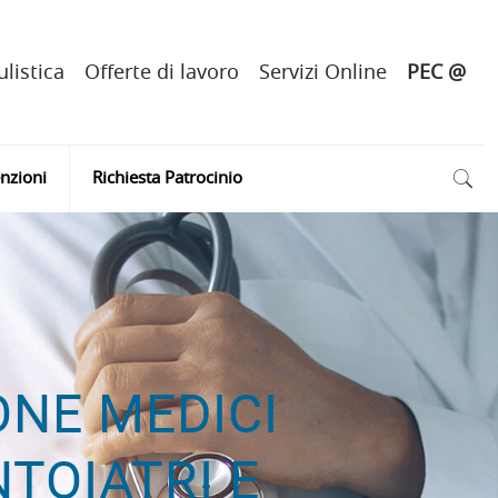
listica
Offerte di lavoro
Servizi Online
PEC @
nzioni
Richiesta Patrocinio
NE MEDICI
NTOIATRI E