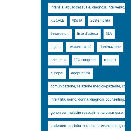
infanzia; abuso sessuale; diagnosi; intervento; gin
FISCALE
VISITA
Sostenibilità
Innovazioni
liste d'attesa
SLA
legale
responsabilità
rianimazione
anestesia
ICU congress
modelli
europei
agopuntura
comunicazione; relazione medico-paziente; complian
infertilità; uomo; donna; diagnosi; counselling; gi
gonorrea; malattie sessualmente trasmesse; diagnos
endometriosi; informazione; prevenzione; ginecolog