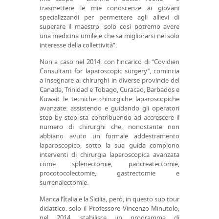
trasmettere le mie conoscenze ai giovani
specializzandi per permettere agli allievi di
superare il maestro: solo così potremo avere
una medicina umile e che sa migliorarsi nel solo
interesse della collettività”.
Non a caso nel 2014, con l’incarico di “Covidien
Consultant for laparoscopic surgery’’, comincia
a insegnare ai chirurghi in diverse provincie del
Canada, Trinidad e Tobago, Curacao, Barbados e
Kuwait le tecniche chirurgiche laparoscopiche
avanzate: assistendo e guidando gli operatori
step by step sta contribuendo ad accrescere il
numero di chirurghi che, nonostante non
abbiano avuto un formale addestramento
laparoscopico, sotto la sua guida compiono
interventi di chirurgia laparoscopica avanzata
come splenectomie, pancreatectomie,
procotocolectomie, gastrectomie e
surrenalectomie.
Manca l’Italia e la Sicilia, però, in questo suo tour
didattico: solo il Professore Vincenzo Minutolo,
nel 2014, stabilisce un programma di