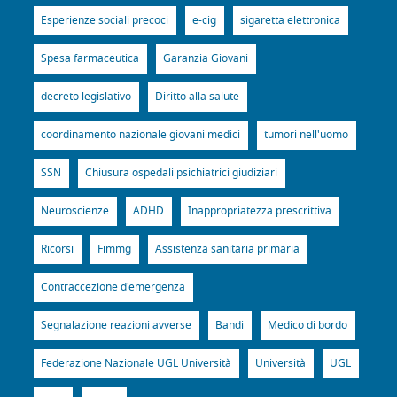
Esperienze sociali precoci
e-cig
sigaretta elettronica
Spesa farmaceutica
Garanzia Giovani
decreto legislativo
Diritto alla salute
coordinamento nazionale giovani medici
tumori nell'uomo
SSN
Chiusura ospedali psichiatrici giudiziari
Neuroscienze
ADHD
Inappropriatezza prescrittiva
Ricorsi
Fimmg
Assistenza sanitaria primaria
Contraccezione d'emergenza
Segnalazione reazioni avverse
Bandi
Medico di bordo
Federazione Nazionale UGL Università
Università
UGL