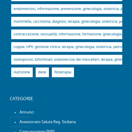
endometriosi; informazione; prevenzione; ginecologia; ostetricia; patroci
mammella; carcinoma; diagnosi; terapia; ginecologia; ostetricia; patrocin
contraccezione; sessualità; informazione; formazione; ginecologia; ostetr
coppia; HPV; gestione clinica; terapia; ginecologia; ostetricia; patrocinio
osteoporosi; bifosfonati; osteonecrosi dei mascellari; terapia; ginecologia
nutrizione
diete
fitoterapia
CATEGORIE
Annunci
Assessorato Salute Reg. Siciliana
Comunicazioni INPS