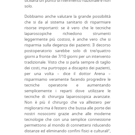
siciliana un punto di riferimento nazionale e non
solo.
Dobbiamo anche valutare la grande possibilità
che si da al sistema sanitario di risparmiare
risorse importanti: se è vero che le tecniche
laparoscopiche richiedono strumenti
leggermente più costosi, è anche vero che si
risparmia sulla degenza dei pazienti. Il decorso
postoperatorio sarebbe solo di tre/quattro
giorni a fronte dei 7/10 giorni per un intervento
tradizionale. Visto che si parla sempre di taglio
dei costi, ma purtroppo a discapito dei pazienti,
per una volta – dice il dottor Arena –
risparmiamo veramente facendo progredire le
tecniche operatorie e aumentando
semplicemente i reparti dove utilizzare le
tecniche di chirurgia laparoscopica avanzate.
Non è più il chirurgo che va all’estero per
migliorarsi ma è l’estero che bussa alle porte dei
nostri nosocomi grazie anche alle moderne
tecnologie che con una semplice connessione
permettono al mondo di connettersi riducendo
distanze ed eliminando confini fisici e culturali”,