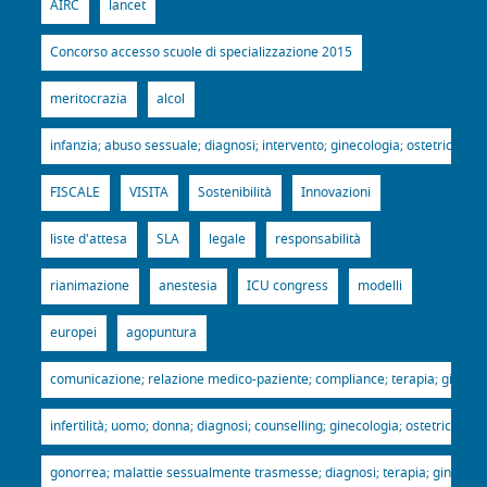
AIRC
lancet
Concorso accesso scuole di specializzazione 2015
meritocrazia
alcol
infanzia; abuso sessuale; diagnosi; intervento; ginecologia; ostetricia; p
FISCALE
VISITA
Sostenibilità
Innovazioni
liste d'attesa
SLA
legale
responsabilità
rianimazione
anestesia
ICU congress
modelli
europei
agopuntura
comunicazione; relazione medico-paziente; compliance; terapia; ginecologi
infertilità; uomo; donna; diagnosi; counselling; ginecologia; ostetricia; p
gonorrea; malattie sessualmente trasmesse; diagnosi; terapia; ginecologia