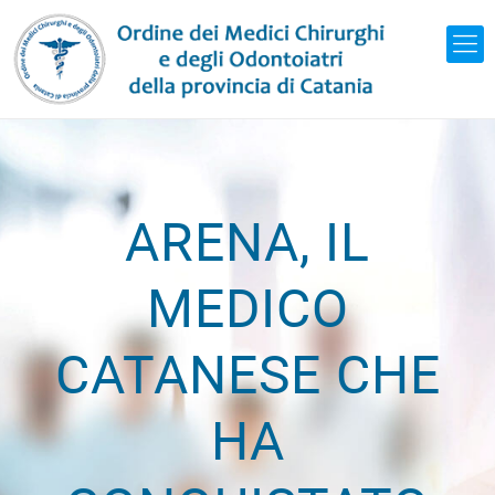
ARENA, IL
MEDICO
CATANESE CHE
HA