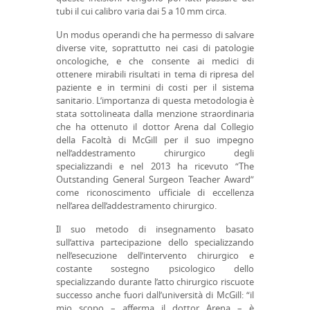
tubi il cui calibro varia dai 5 a 10 mm circa.
Un modus operandi che ha permesso di salvare
diverse vite, soprattutto nei casi di patologie
oncologiche, e che consente ai medici di
ottenere mirabili risultati in tema di ripresa del
paziente e in termini di costi per il sistema
sanitario. L’importanza di questa metodologia è
stata sottolineata dalla menzione straordinaria
che ha ottenuto il dottor Arena dal Collegio
della Facoltà di McGill per il suo impegno
nell’addestramento chirurgico degli
specializzandi e nel 2013 ha ricevuto “The
Outstanding General Surgeon Teacher Award”
come riconoscimento ufficiale di eccellenza
nell’area dell’addestramento chirurgico.
Il suo metodo di insegnamento basato
sull’attiva partecipazione dello specializzando
nell’esecuzione dell’intervento chirurgico e
costante sostegno psicologico dello
specializzando durante l’atto chirurgico riscuote
successo anche fuori dall’università di McGill: “il
mio scopo – afferma il dottor Arena – è