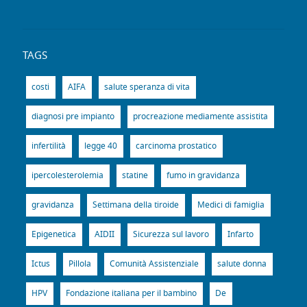
TAGS
costi
AIFA
salute speranza di vita
diagnosi pre impianto
procreazione mediamente assistita
infertilità
legge 40
carcinoma prostatico
ipercolesterolemia
statine
fumo in gravidanza
gravidanza
Settimana della tiroide
Medici di famiglia
Epigenetica
AIDII
Sicurezza sul lavoro
Infarto
Ictus
Pillola
Comunità Assistenziale
salute donna
HPV
Fondazione italiana per il bambino
De